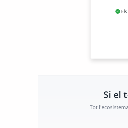
Els
Si el
Tot l'ecosistem