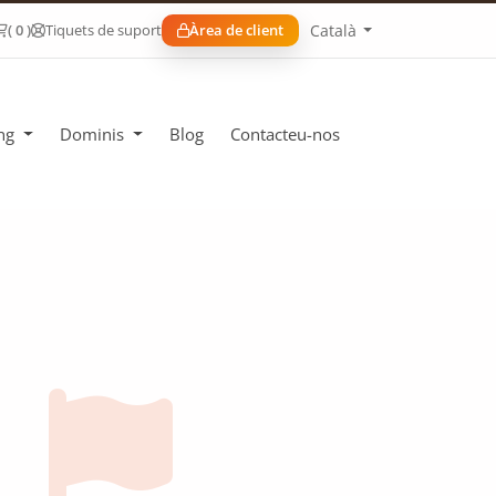
Català
( 0 )
Tiquets de suport
Àrea de client
ing
Dominis
Blog
Contacteu-nos