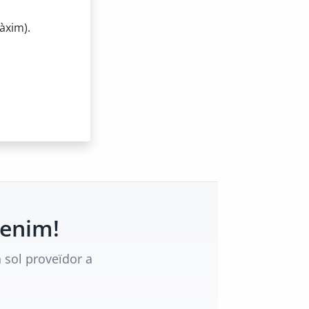
àxim).
tenim!
 sol proveïdor a