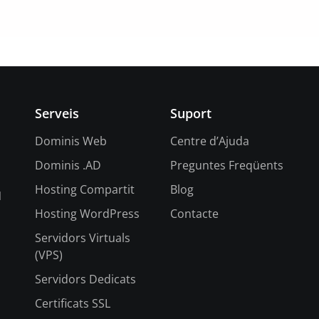
Serveis
Suport
Dominis Web
Centre d’Ajuda
Dominis .AD
Preguntes Freqüents
Hosting Compartit
Blog
l
Hosting WordPress
Contacte
Servidors Virtuals
(VPS)
Servidors Dedicats
Certificats SSL