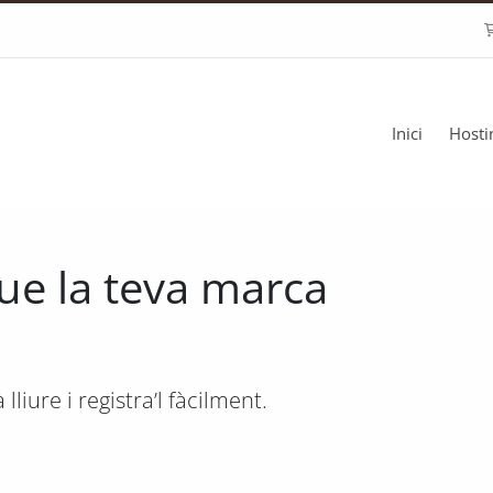
Inici
Host
que la teva marca
liure i registra’l fàcilment.